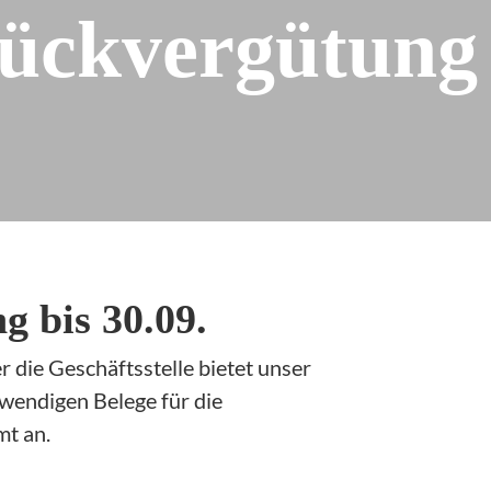
Bodenproben
rückvergütung
Reinigung
Entsorgung von
Agrarfolie/Vlies
Information und
Beratung
Maschinenvermittlung
MBR-Reisen
Pkw Rabatte
g bis 30.09.
RTK Signal
 die Geschäftsstelle bietet unser
STRAUSS
wendigen Belege für die
Weinversand und
mt an.
Verpackungsverordnung