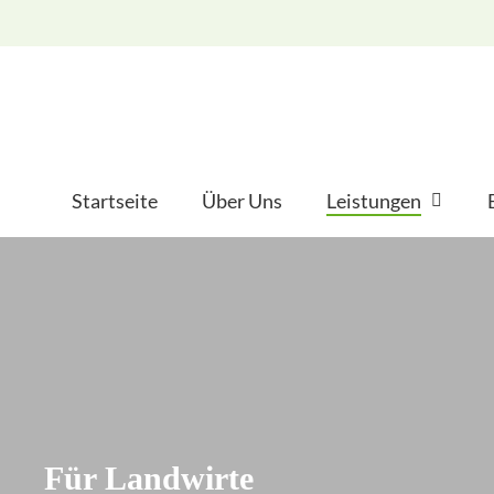
Skip
to
main
content
Startseite
Über Uns
Leistungen
Für Landwirte