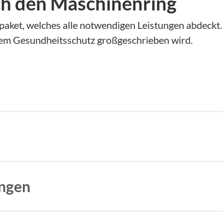
h den Maschinenring
paket, welches alle notwendigen Leistungen abdeckt
i dem Gesundheitsschutz großgeschrieben wird.
estandsaufnahme Arbeitsschutz durch.
eisungen, Gefährdungsbeurteilungen und alle weiter
ungen
Kreis oder direkt an den Maschinen.