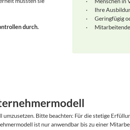
erheit mussten sie
Menschen in Vo
Wetter
Ihre Ausbildu
Zuerwerb und
Geringfügig od
Einkommen
ntrollen durch.
Mitarbeitende
ternehmermodell
umzusetzen. Bitte beachten: Für die stetige Erfüll
nehmermodell ist nur anwendbar bis zu einer Mitarb