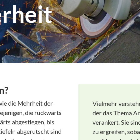
rheit
Bodenproben
Reinigung
Entsorgung von
Agrarfolie/Vlies
Information und
Beratung
Maschinenvermittlung
MBR-Reisen
Pkw Rabatte
n?
RTK Signal
wie die Mehrheit der
Vielmehr verstehe
STRAUSS
iejenigen, die rückwärts
der das Thema Arb
Weinversand und
ärts abgestiegen, bis
verankert. Sie si
Verpackungsverordnung
iefeln abgerutscht sind
zu ergreifen, soba