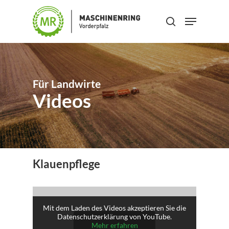
Skip
Menu
to
search
Close
main
Menu
content
Für Landwirte
Videos
Klauenpflege
Mit dem Laden des Videos akzeptieren Sie die
Datenschutzerklärung von YouTube.
Mehr erfahren